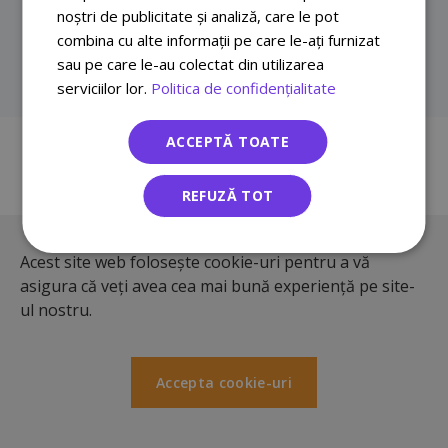
noștri de publicitate și analiză, care le pot
Sos. Bucuresti-Ploiesti Nr. 172-176, Sector 1, Bucuresti
combina cu alte informații pe care le-ați furnizat
sau pe care le-au colectat din utilizarea
serviciilor lor.
Politica de confidențialitate
ACCEPTĂ TOATE
© 2026
·
Ecolet
REFUZĂ TOT
Termeni si Conditii
Acest site web folosește cookie-uri pentru a vă
asigura că veți avea cea mai bună experiență pe site-
ul nostru.
Accepta cookie-uri